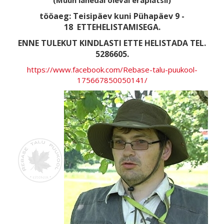
(Müün lähedal oleval eraplatsil)
tööaeg: Teisipäev kuni Pühapäev 9 -
18
ETTEHELISTAMISEGA.
ENNE TULEKUT KINDLASTI ETTE HELISTADA TEL.
5286605.
https://www.facebook.com/Rebase-talu-puukool-
175667850050141/