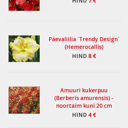
HIND
7 €
Päevaliilia ´Trendy Design´
(Hemerocallis)
HIND
8 €
Amuuri kukerpuu
(Berberis amurensis) -
noortaim kuni 20 cm
HIND
4 €