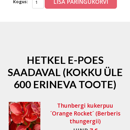
LISA PÄRINGUKORVI
Kogus:
HETKEL E-POES
SAADAVAL (KOKKU ÜLE
600 ERINEVA TOOTE)
Thunbergi kukerpuu
´Orange Rocket´ (Berberis
thungergii)