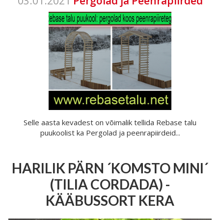
03.01.2021
Pergolad ja Peenrapiirded
Selle aasta kevadest on võimalik tellida Rebase talu
puukoolist ka Pergolad ja peenrapiirdeid...
HARILIK PÄRN ´KOMSTO MINI´
(TILIA CORDADA) -
KÄÄBUSSORT KERA