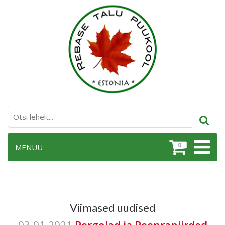
0
MENÜÜ
Viimased uudised