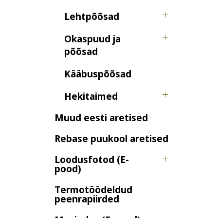
Lehtpõõsad
Okaspuud ja
põõsad
Kääbuspõõsad
Hekitaimed
Muud eesti aretised
Rebase puukool aretised
Loodusfotod (E-
pood)
Termotöödeldud
peenrapiirded