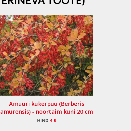
 ERINEVA TOOTE)
Amuuri kukerpuu (Berberis
amurensis) - noortaim kuni 20 cm
HIND
4 €