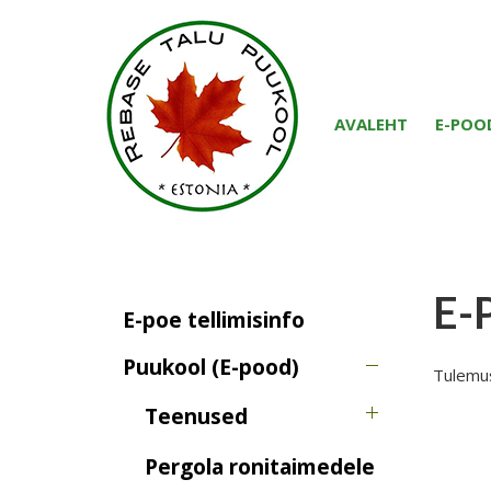
AVALEHT
E-POO
E-
E-poe tellimisinfo
Puukool (E-pood)
Tulemusi
Teenused
Pergola ronitaimedele