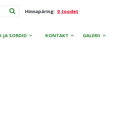
Hinnapäring:
0 toodet
D JA SORDID
KONTAKT
GALERII