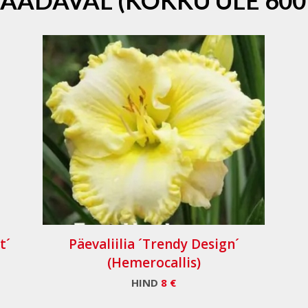
SAADAVAL (KOKKU ÜLE 600
t´
Päevaliilia ´Trendy Design´
(Hemerocallis)
HIND
8 €