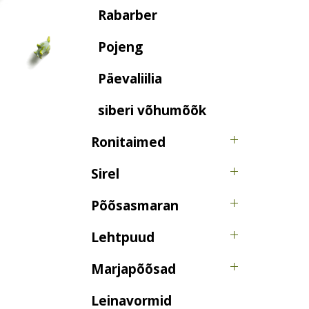
Rabarber
Pojeng
Päevaliilia
siberi võhumõõk
Ronitaimed
Sirel
Põõsasmaran
Lehtpuud
Marjapõõsad
Leinavormid