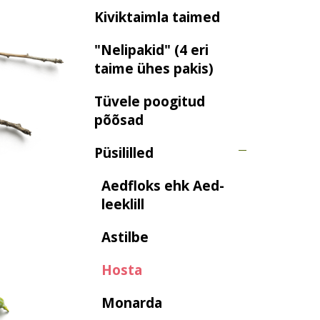
Kiviktaimla taimed
"Nelipakid" (4 eri
taime ühes pakis)
Tüvele poogitud
põõsad
Püsililled
Aedfloks ehk Aed-
leeklill
Astilbe
Hosta
Monarda