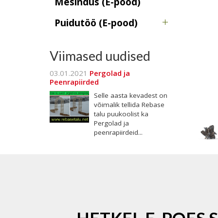
Mesindus (E-pood)
Puidutöö (E-pood)
Viimased uudised
03.01.2021
Pergolad ja
Peenrapiirded
Selle aasta kevadest on
võimalik tellida Rebase
talu puukoolist ka
Pergolad ja
peenrapiirdeid...