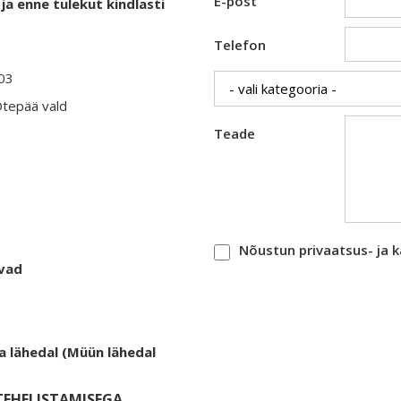
E-post
ja enne tulekut kindlasti
Telefon
403
Otepää vald
Teade
Nõustun privaatsus- ja 
evad
a lähedal (Müün lähedal
EHELISTAMISEGA.