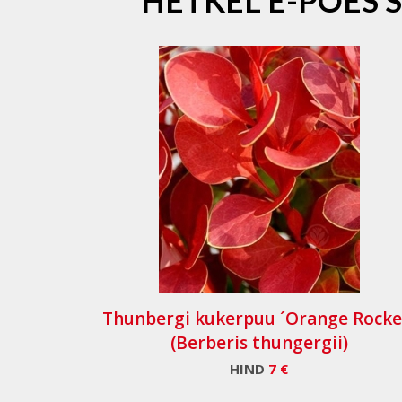
HETKEL E-POES 
Thunbergi kukerpuu ´Orange Rocke
(Berberis thungergii)
HIND
7 €