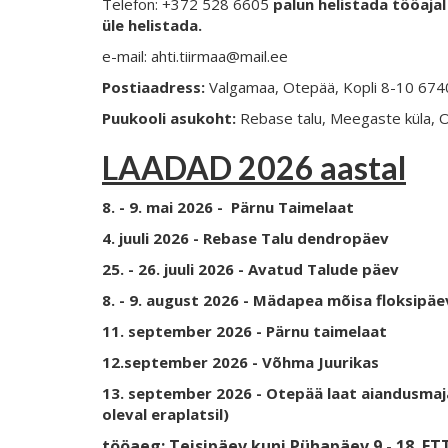
Telefon: +372 528 6605
palun helistada tööajal 
üle helistada.
e-mail: ahti.tiirmaa@mail.ee
Postiaadress:
Valgamaa, Otepää, Kopli 8-10 67
Puukooli asukoht:
Rebase talu, Meegaste küla, 
LAADAD 2026 aastal
8. - 9. mai 2026 - Pärnu Taimelaat
4. juuli 2026 - Rebase Talu dendropäev
25. - 26. juuli 2026 - Avatud Talude päev
8. - 9. august 2026 - Mädapea mõisa floksipä
11. september 2026 - Pärnu taimelaat
12.september 2026 - Võhma Juurikas
13. september 2026 - Otepää laat aiandusmaj
oleval eraplatsil)
tööaeg: Teisipäev kuni Pühapäev 9 - 18
ETT