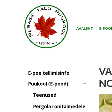
AVALEHT
E-POO
VA
E-poe tellimisinfo
N
Puukool (E-pood)
Teenused
Pergola ronitaimedele