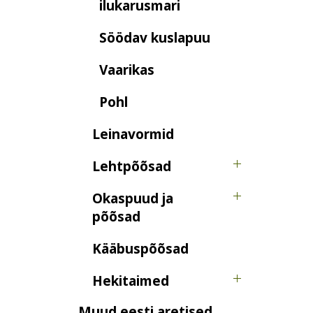
ilukarusmari
Söödav kuslapuu
Vaarikas
Pohl
Leinavormid
Lehtpõõsad
Okaspuud ja
põõsad
Kääbuspõõsad
Hekitaimed
Muud eesti aretised