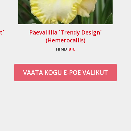
t´
Päevaliilia ´Trendy Design´
(Hemerocallis)
HIND
8 €
VAATA KOGU E-POE VALIKUT