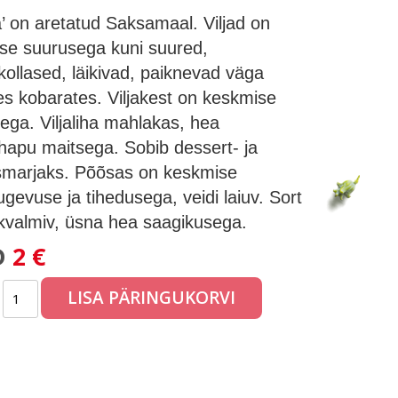
a’ on aretatud Saksamaal. Viljad on
se suurusega kuni suured,
kollased, läikivad, paiknevad väga
es kobarates. Viljakest on keskmise
ega. Viljaliha mahlakas, hea
apu maitsega. Sobib dessert- ja
smarjaks. Põõsas on keskmise
gevuse ja tihedusega, veidi laiuv. Sort
kvalmiv, üsna hea saagikusega.
D
2 €
LISA PÄRINGUKORVI