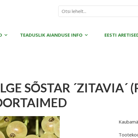
D
TEADUSLIK AIANDUSE INFO
EESTI ARETISE
LGE SÕSTAR ´ZITAVIA´ (
OORTAIMED
Kaubamä
Tooteko