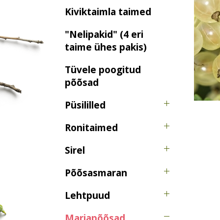
Kiviktaimla taimed
"Nelipakid" (4 eri
taime ühes pakis)
Tüvele poogitud
põõsad
Püsililled
Ronitaimed
Sirel
Põõsasmaran
Lehtpuud
Marjapõõsad