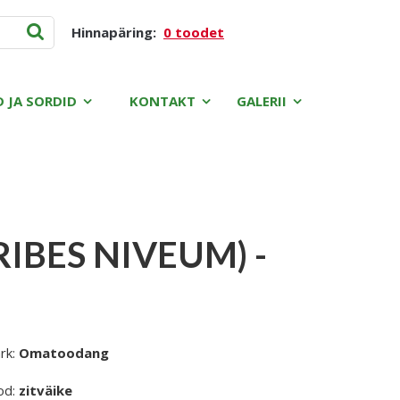
Hinnapäring:
0 toodet
D JA SORDID
KONTAKT
GALERII
RIBES NIVEUM) -
rk:
Omatoodang
od:
zitväike