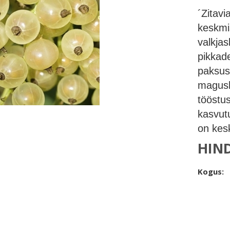
´Zitavi
keskmi
valkjas
pikkad
paksus
magush
tööstu
kasvutu
on kes
HIN
Kogus: