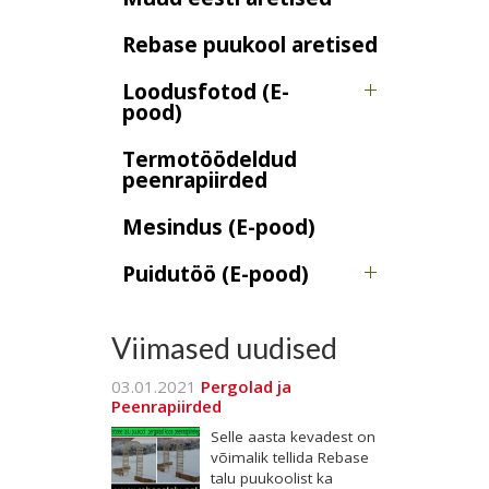
Rebase puukool aretised
Loodusfotod (E-
pood)
Termotöödeldud
peenrapiirded
Mesindus (E-pood)
Puidutöö (E-pood)
Viimased uudised
03.01.2021
Pergolad ja
Peenrapiirded
Selle aasta kevadest on
võimalik tellida Rebase
talu puukoolist ka