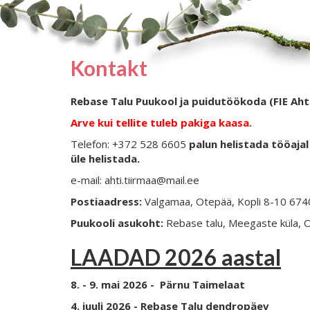
Kontakt
Rebase Talu Puukool ja puidutöökoda (FIE Aht
Arve kui tellite tuleb pakiga kaasa.
Telefon: +372 528 6605
palun helistada tööajal 
üle helistada.
e-mail: ahti.tiirmaa@mail.ee
Postiaadress:
Valgamaa, Otepää, Kopli 8-10 67
Puukooli asukoht:
Rebase talu, Meegaste küla, 
LAADAD 2026 aastal
8. - 9. mai 2026 - Pärnu Taimelaat
4. juuli 2026 - Rebase Talu dendropäev