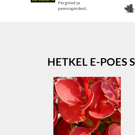
Pergolad ja
peenrapiirdeid...
HETKEL E-POES 