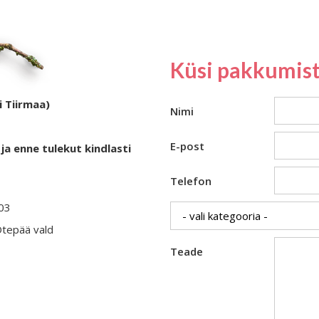
Küsi pakkumist
i Tiirmaa)
Nimi
E-post
ja enne tulekut kindlasti
Telefon
403
Otepää vald
Teade