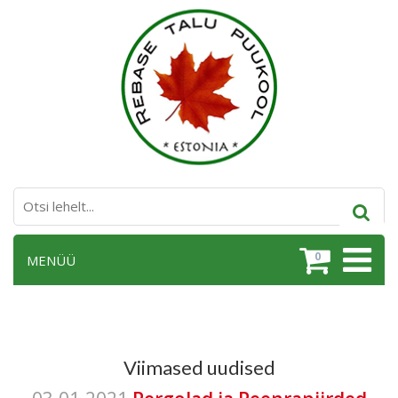
0
MENÜÜ
Viimased uudised