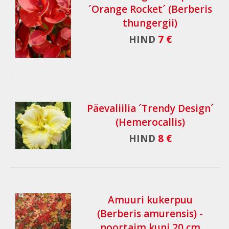
´Orange Rocket´ (Berberis
thungergii)
HIND
7 €
Päevaliilia ´Trendy Design´
(Hemerocallis)
HIND
8 €
Amuuri kukerpuu
(Berberis amurensis) -
noortaim kuni 20 cm