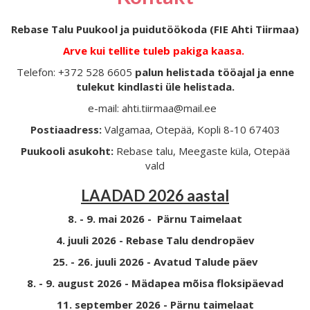
Rebase Talu Puukool ja puidutöökoda (FIE Ahti Tiirmaa)
Arve kui tellite tuleb pakiga kaasa.
Telefon: +372 528 6605
palun helistada tööajal ja enne
tulekut kindlasti üle helistada.
e-mail: ahti.tiirmaa@mail.ee
Postiaadress:
Valgamaa, Otepää, Kopli 8-10 67403
Puukooli asukoht:
Rebase talu, Meegaste küla, Otepää
vald
LAADAD 2026 aastal
8. - 9. mai 2026 - Pärnu Taimelaat
4. juuli 2026 - Rebase Talu dendropäev
25. - 26. juuli 2026 - Avatud Talude päev
8. - 9. august 2026 - Mädapea mõisa floksipäevad
11. september 2026 - Pärnu taimelaat