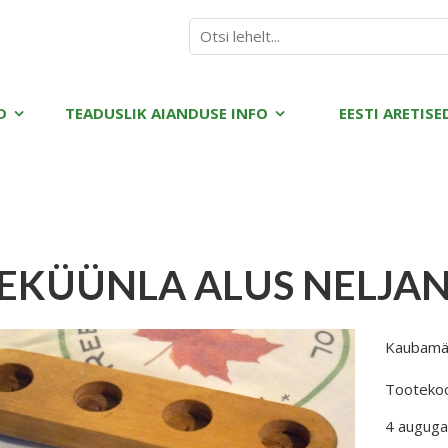
D
TEADUSLIK AIANDUSE INFO
EESTI ARETISE
EKÜÜNLA ALUS NELJA
Kaubamä
Tooteko
4 auguga