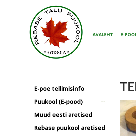
AVALEHT
E-POO
TE
E-poe tellimisinfo
Puukool (E-pood)
Muud eesti aretised
Rebase puukool aretised