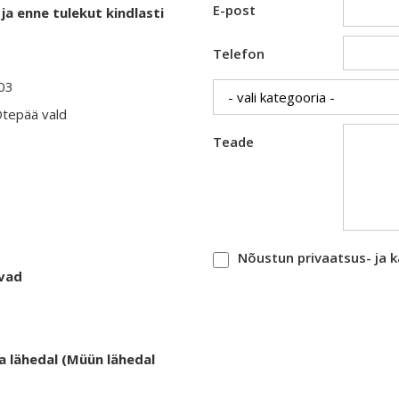
E-post
ja enne tulekut kindlasti
Telefon
403
Otepää vald
Teade
Nõustun privaatsus- ja 
evad
a lähedal (Müün lähedal