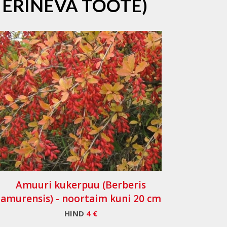
 ERINEVA TOOTE)
Amuuri kukerpuu (Berberis
amurensis) - noortaim kuni 20 cm
HIND
4 €