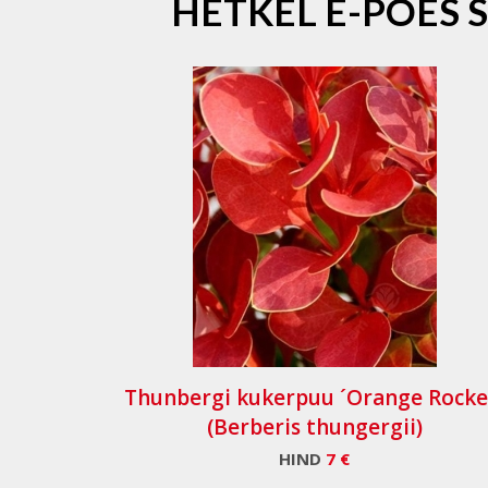
HETKEL E-POES 
Thunbergi kukerpuu ´Orange Rocke
(Berberis thungergii)
HIND
7 €