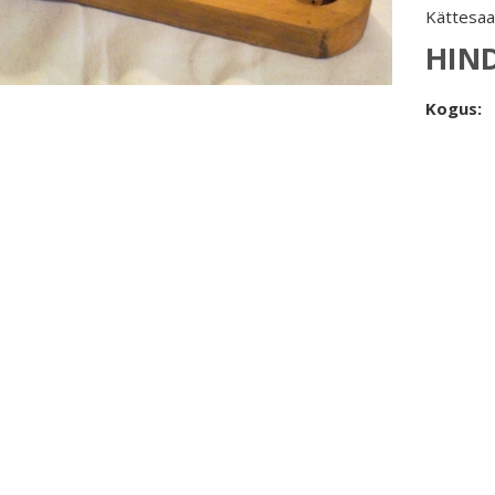
Kättesaa
HIN
Kogus: