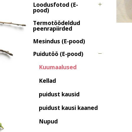
Loodusfotod (E-
pood)
Termotöödeldud
peenrapiirded
Mesindus (E-pood)
Puidutöö (E-pood)
Kuumaalused
Kellad
puidust kausid
puidust kausi kaaned
Nupud