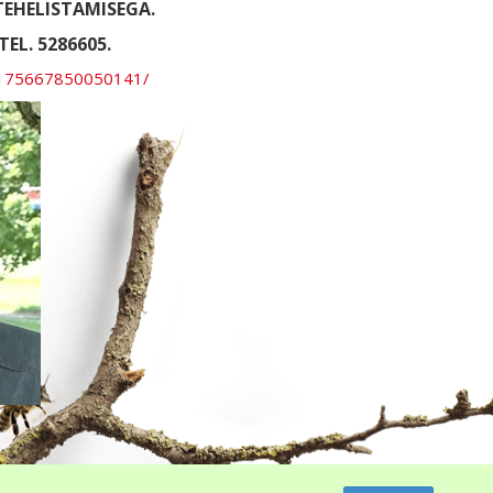
EHELISTAMISEGA.
EL. 5286605.
l-175667850050141/