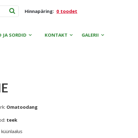
Hinnapäring:
0 toodet
D JA SORDID
KONTAKT
GALERII
NE
rk:
Omatoodang
od:
teek
 küünlaalus