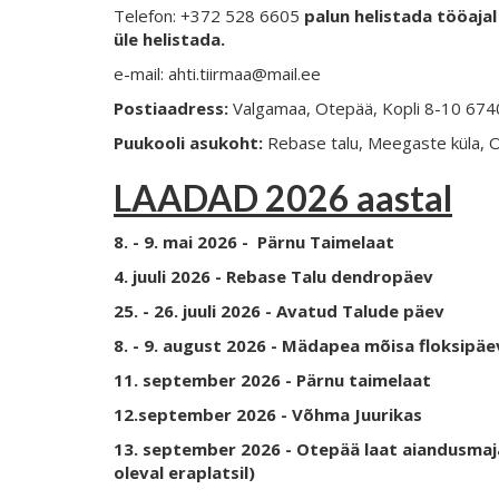
Telefon: +372 528 6605
palun helistada tööajal 
üle helistada.
e-mail: ahti.tiirmaa@mail.ee
Postiaadress:
Valgamaa, Otepää, Kopli 8-10 67
Puukooli asukoht:
Rebase talu, Meegaste küla, 
LAADAD 2026 aastal
8. - 9. mai 2026 - Pärnu Taimelaat
4. juuli 2026 - Rebase Talu dendropäev
25. - 26. juuli 2026 - Avatud Talude päev
8. - 9. august 2026 - Mädapea mõisa floksipä
11. september 2026 - Pärnu taimelaat
12.september 2026 - Võhma Juurikas
13. september 2026 - Otepää laat aiandusmaj
oleval eraplatsil)