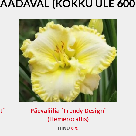
SAADAVAL (KOKKU ÜLE 600
t´
Päevaliilia ´Trendy Design´
(Hemerocallis)
HIND
8 €