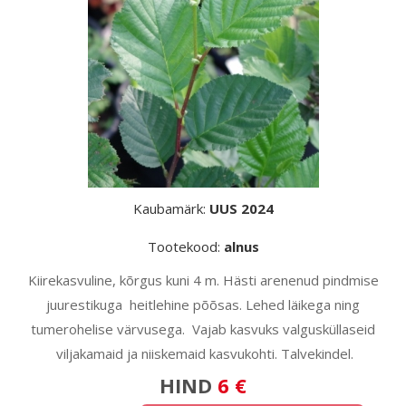
Kaubamärk:
UUS 2024
Tootekood:
alnus
Kiirekasvuline, kõrgus kuni 4 m. Hästi arenenud pindmise
juurestikuga heitlehine põõsas. Lehed läikega ning
tumerohelise värvusega. Vajab kasvuks valgusküllaseid
viljakamaid ja niiskemaid kasvukohti. Talvekindel.
HIND
6 €