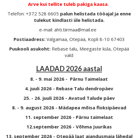
Arve kui tellite tuleb pakiga kaasa.
Telefon: +372 528 6605
palun helistada tööajal ja enne
tulekut kindlasti üle helistada.
e-mail: ahti.tiirmaa@mail.ee
Postiaadress:
Valgamaa, Otepää, Kopli 8-10 67403
Puukooli asukoht:
Rebase talu, Meegaste küla, Otepää
vald
LAADAD 2026 aastal
8. - 9. mai 2026 - Pärnu Taimelaat
4. juuli 2026 - Rebase Talu dendropäev
25. - 26. juuli 2026 - Avatud Talude päev
8. - 9. august 2026 - Mädapea mõisa floksipäevad
11. september 2026 - Pärnu taimelaat
12.september 2026 - Võhma Juurikas
13. september 2026 - Otepää laat aiandusmaja lähedal