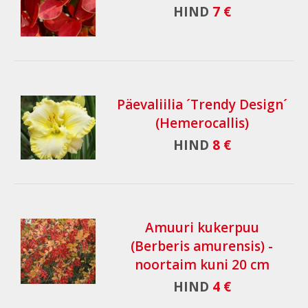
HIND
7 €
Päevaliilia ´Trendy Design´
(Hemerocallis)
HIND
8 €
Amuuri kukerpuu
(Berberis amurensis) -
noortaim kuni 20 cm
HIND
4 €