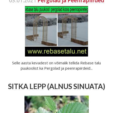
03.01.2021
Pergolad ja Peenrapiirded
Selle aasta kevadest on võimalik tellida Rebase talu
puukoolist ka Pergolad ja peenrapiirdeid...
SITKA LEPP (ALNUS SINUATA)