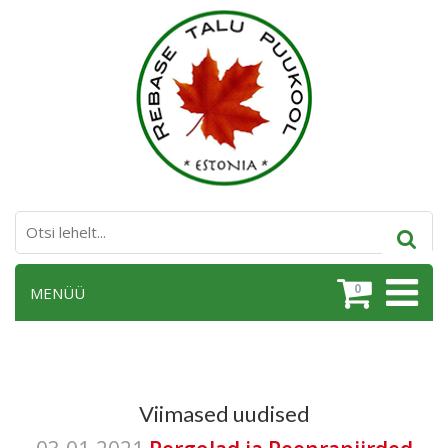
0
MENÜÜ
Viimased uudised