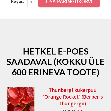
LISA PÄRINGUKORVI
Kogus:
HETKEL E-POES
SAADAVAL (KOKKU ÜLE
600 ERINEVA TOOTE)
Thunbergi kukerpuu
´Orange Rocket´ (Berberis
thungergii)