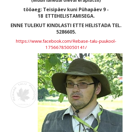
(Müün lähedal oleval eraplatsil)
tööaeg: Teisipäev kuni Pühapäev 9 -
18
ETTEHELISTAMISEGA.
ENNE TULEKUT KINDLASTI ETTE HELISTADA TEL.
5286605.
https://www.facebook.com/Rebase-talu-puukool-
175667850050141/