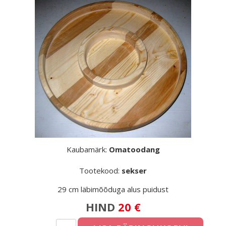
Kaubamärk:
Omatoodang
Tootekood:
sekser
29 cm läbimõõduga alus puidust
HIND
20 €