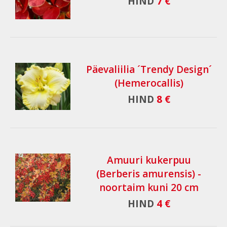
HIND
7 €
Päevaliilia ´Trendy Design´
(Hemerocallis)
HIND
8 €
Amuuri kukerpuu
(Berberis amurensis) -
noortaim kuni 20 cm
HIND
4 €