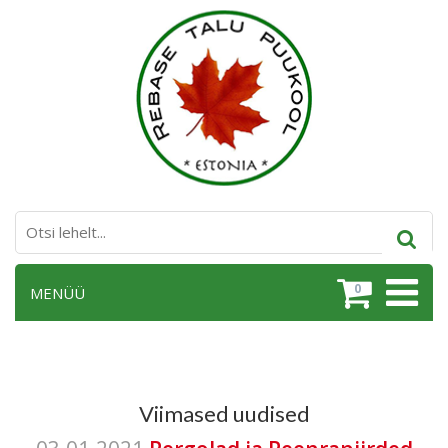
0
MENÜÜ
Viimased uudised