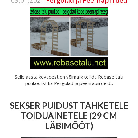
03.01.2021
Pergolad ja Peenrapiirded
Selle aasta kevadest on võimalik tellida Rebase talu
puukoolist ka Pergolad ja peenrapiirdeid...
SEKSER PUIDUST TAHKETELE
TOIDUAINETELE (29 CM
LÄBIMÕÕT)