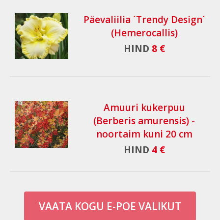
Päevaliilia ´Trendy Design´
(Hemerocallis)
HIND
8 €
Amuuri kukerpuu
(Berberis amurensis) -
noortaim kuni 20 cm
HIND
4 €
VAATA KOGU E-POE VALIKUT