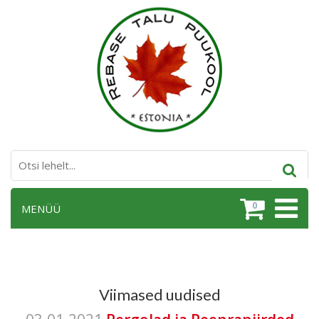
0
MENÜÜ
Viimased uudised