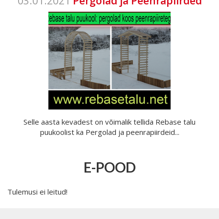
03.01.2021
Pergolad ja Peenrapiirded
Selle aasta kevadest on võimalik tellida Rebase talu
puukoolist ka Pergolad ja peenrapiirdeid...
E-POOD
Tulemusi ei leitud!