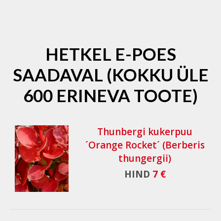
HETKEL E-POES
SAADAVAL (KOKKU ÜLE
600 ERINEVA TOOTE)
Thunbergi kukerpuu
´Orange Rocket´ (Berberis
thungergii)
HIND
7 €