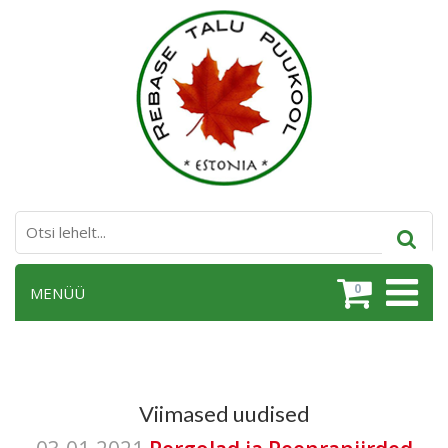
0
MENÜÜ
Viimased uudised