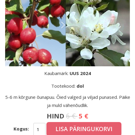
Kaubamärk:
UUS 2024
Tootekood:
dol
5-6 m kõrgune õunapuu. Õied valged ja viljad punased. Päike
ja muld vähenõudlik.
HIND
6 €
5 €
LISA PÄRINGUKORVI
Kogus: