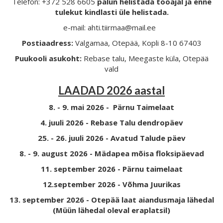
Telefon: +372 528 6605
palun helistada tööajal ja enne
tulekut kindlasti üle helistada.
e-mail: ahti.tiirmaa@mail.ee
Postiaadress:
Valgamaa, Otepää, Kopli 8-10 67403
Puukooli asukoht:
Rebase talu, Meegaste küla, Otepää
vald
LAADAD 2026 aastal
8. - 9. mai 2026 - Pärnu Taimelaat
4. juuli 2026 - Rebase Talu dendropäev
25. - 26. juuli 2026 - Avatud Talude päev
8. - 9. august 2026 - Mädapea mõisa floksipäevad
11. september 2026 - Pärnu taimelaat
12.september 2026 - Võhma Juurikas
13. september 2026 - Otepää laat aiandusmaja lähedal
(Müün lähedal oleval eraplatsil)