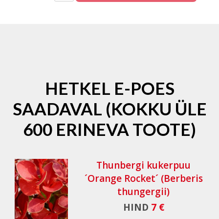
HETKEL E-POES
SAADAVAL (KOKKU ÜLE
600 ERINEVA TOOTE)
Thunbergi kukerpuu
´Orange Rocket´ (Berberis
thungergii)
HIND
7 €