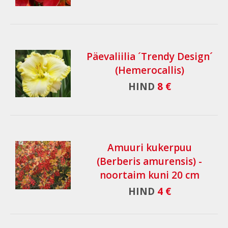
Päevaliilia ´Trendy Design´
(Hemerocallis)
HIND
8 €
Amuuri kukerpuu
(Berberis amurensis) -
noortaim kuni 20 cm
HIND
4 €