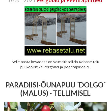
03.01.2021
Pergolad ja Peenrapiirded
Selle aasta kevadest on võimalik tellida Rebase talu
puukoolist ka Pergolad ja peenrapiirdeid...
PARADIISI-ÕUNAPUU ´DOLGO´
(MALUS) - TELLIMISEL