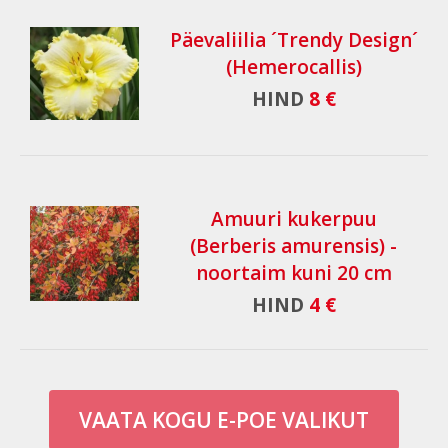
Päevaliilia ´Trendy Design´
(Hemerocallis)
HIND
8 €
Amuuri kukerpuu
(Berberis amurensis) -
noortaim kuni 20 cm
HIND
4 €
VAATA KOGU E-POE VALIKUT