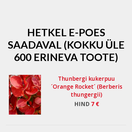
HETKEL E-POES
SAADAVAL (KOKKU ÜLE
600 ERINEVA TOOTE)
Thunbergi kukerpuu
´Orange Rocket´ (Berberis
thungergii)
HIND
7 €