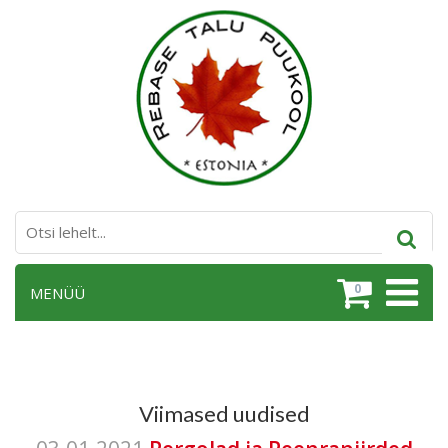
0
MENÜÜ
Viimased uudised