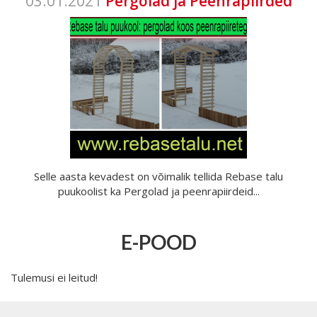
03.01.2021
Pergolad ja Peenrapiirded
Selle aasta kevadest on võimalik tellida Rebase talu
puukoolist ka Pergolad ja peenrapiirdeid...
E-POOD
Tulemusi ei leitud!