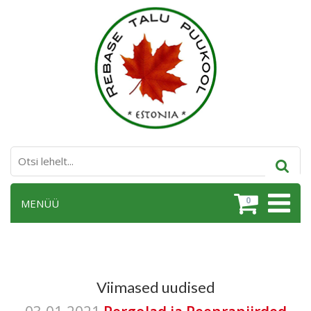
0
MENÜÜ
Viimased uudised