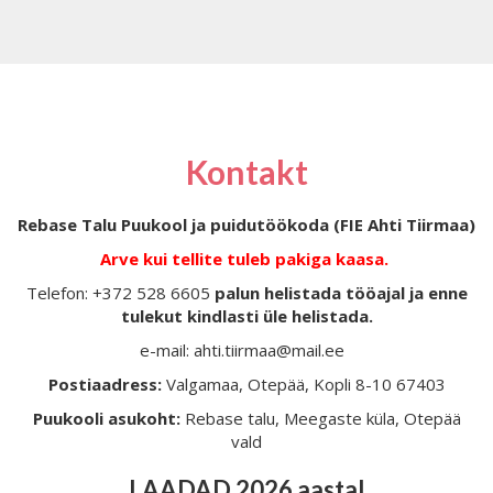
Kontakt
Rebase Talu Puukool ja puidutöökoda (FIE Ahti Tiirmaa)
Arve kui tellite tuleb pakiga kaasa.
Telefon: +372 528 6605
palun helistada tööajal ja enne
tulekut kindlasti üle helistada.
e-mail: ahti.tiirmaa@mail.ee
Postiaadress:
Valgamaa, Otepää, Kopli 8-10 67403
Puukooli asukoht:
Rebase talu, Meegaste küla, Otepää
vald
LAADAD 2026 aastal