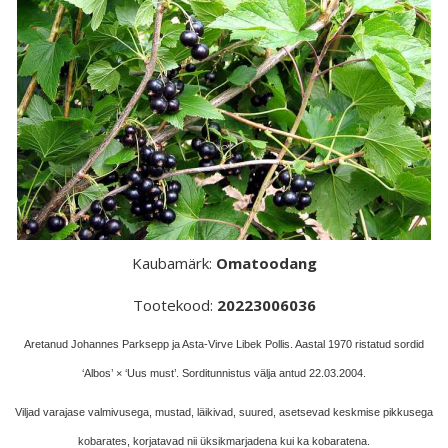
Kaubamärk:
Omatoodang
Tootekood:
20223006036
Aretanud Johannes Parksepp ja Asta-Virve Libek Pollis. Aastal 1970 ristatud sordid
‘Albos’ × ‘Uus must’. Sorditunnistus välja antud 22.03.2004.
Viljad varajase valmivusega, mustad, läikivad, suured, asetsevad keskmise pikkusega
kobarates, korjatavad nii üksikmarjadena kui ka kobaratena.