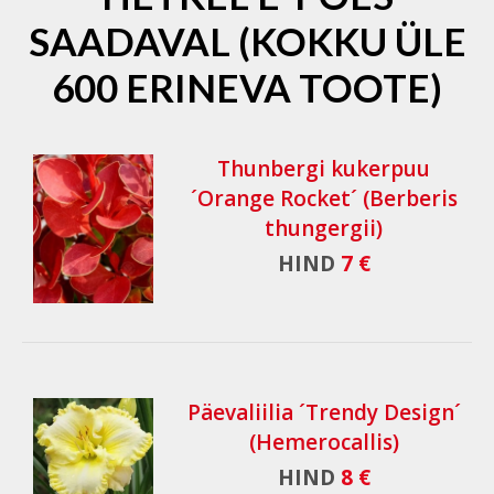
SAADAVAL (KOKKU ÜLE
600 ERINEVA TOOTE)
Thunbergi kukerpuu
´Orange Rocket´ (Berberis
thungergii)
HIND
7 €
Päevaliilia ´Trendy Design´
(Hemerocallis)
HIND
8 €