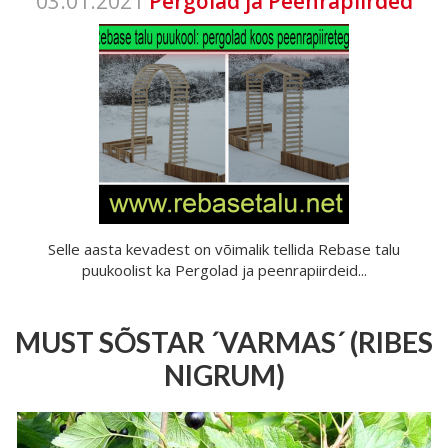
03.01.2021
Pergolad ja Peenrapiirded
Selle aasta kevadest on võimalik tellida Rebase talu
puukoolist ka Pergolad ja peenrapiirdeid...
MUST SÕSTAR ´VARMAS´ (RIBES
NIGRUM)