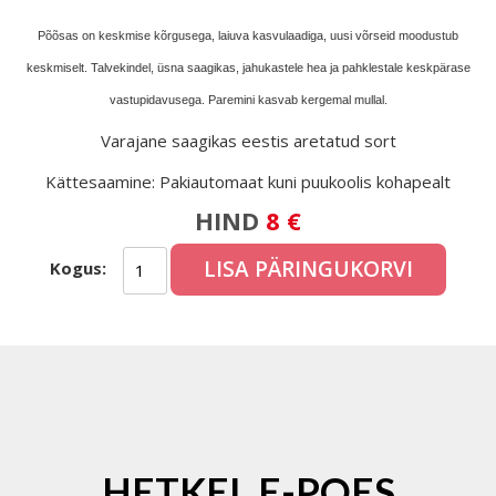
Põõsas on keskmise kõrgusega, laiuva kasvulaadiga, uusi võrseid moodustub
keskmiselt. Talvekindel, üsna saagikas, jahukastele hea ja pahklestale keskpärase
vastupidavusega. Paremini kasvab kergemal mullal.
Varajane saagikas eestis aretatud sort
Kättesaamine: Pakiautomaat kuni puukoolis kohapealt
HIND
8 €
LISA PÄRINGUKORVI
Kogus:
HETKEL E-POES