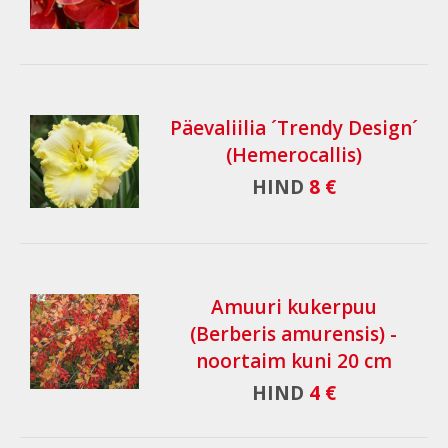
Päevaliilia ´Trendy Design´
(Hemerocallis)
HIND
8 €
Amuuri kukerpuu
(Berberis amurensis) -
noortaim kuni 20 cm
HIND
4 €