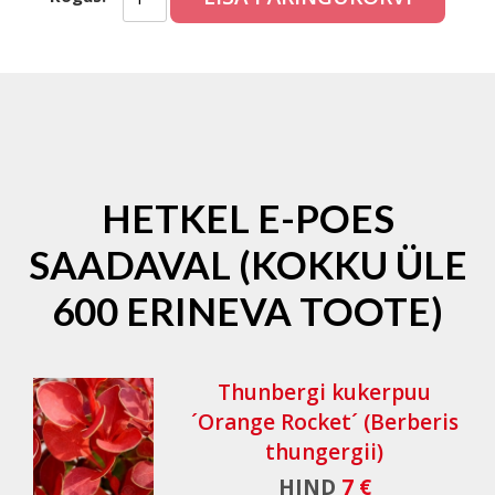
HETKEL E-POES
SAADAVAL (KOKKU ÜLE
600 ERINEVA TOOTE)
Thunbergi kukerpuu
´Orange Rocket´ (Berberis
thungergii)
HIND
7 €