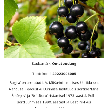
Kaubamärk:
Omatoodang
Tootekood:
20223006005
‘Bagira’ on aretatud I. V. Mitšurini nimelises Üleliidulises
Aianduse Teadusliku Uurimise Instituudis sortide ‘Minai
Šmõrjev’ ja ‘Brödtorp’ ristamisel 1973. aastal. Pollis
sordiuurimises 1990. aastast ja Eesti riiklikus