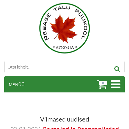
0
MENÜÜ
Viimased uudised