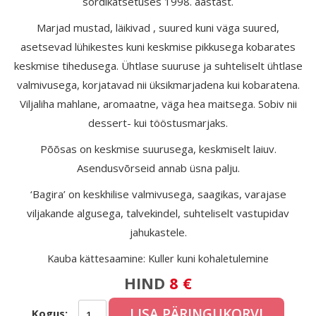
sordikatsetuses 1998. aastast.
Marjad mustad, läikivad , suured kuni väga suured,
asetsevad lühikestes kuni keskmise pikkusega kobarates
keskmise tihedusega. Ühtlase suuruse ja suhteliselt ühtlase
valmivusega, korjatavad nii üksikmarjadena kui kobaratena.
Viljaliha mahlane, aromaatne, väga hea maitsega. Sobiv nii
dessert- kui tööstusmarjaks.
Põõsas on keskmise suurusega, keskmiselt laiuv.
Asendusvõrseid annab üsna palju.
‘Bagira’ on keskhilise valmivusega, saagikas, varajase
viljakande algusega, talvekindel, suhteliselt vastupidav
jahukastele.
Kauba kättesaamine: Kuller kuni kohaletulemine
HIND
8 €
LISA PÄRINGUKORVI
Kogus: