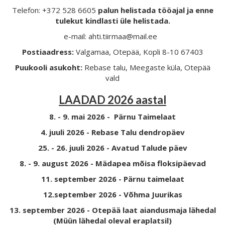
Telefon: +372 528 6605
palun helistada tööajal ja enne
tulekut kindlasti üle helistada.
e-mail: ahti.tiirmaa@mail.ee
Postiaadress:
Valgamaa, Otepää, Kopli 8-10 67403
Puukooli asukoht:
Rebase talu, Meegaste küla, Otepää
vald
LAADAD 2026 aastal
8. - 9. mai 2026 - Pärnu Taimelaat
4. juuli 2026 - Rebase Talu dendropäev
25. - 26. juuli 2026 - Avatud Talude päev
8. - 9. august 2026 - Mädapea mõisa floksipäevad
11. september 2026 - Pärnu taimelaat
12.september 2026 - Võhma Juurikas
13. september 2026 - Otepää laat aiandusmaja lähedal
(Müün lähedal oleval eraplatsil)