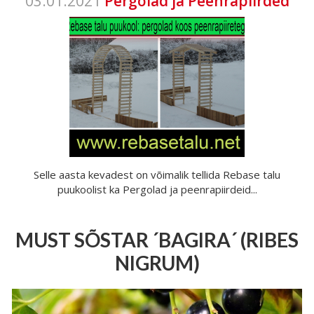
03.01.2021
Pergolad ja Peenrapiirded
Selle aasta kevadest on võimalik tellida Rebase talu
puukoolist ka Pergolad ja peenrapiirdeid...
MUST SÕSTAR ´BAGIRA´ (RIBES
NIGRUM)