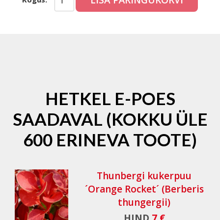
LISA PÄRINGUKORVI
HETKEL E-POES
SAADAVAL (KOKKU ÜLE
600 ERINEVA TOOTE)
Thunbergi kukerpuu
´Orange Rocket´ (Berberis
thungergii)
HIND
7 €