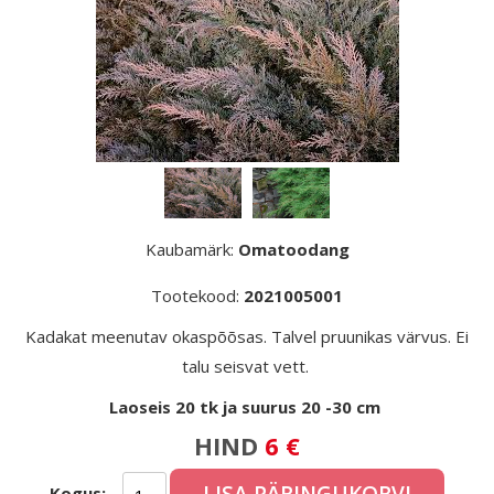
Kaubamärk:
Omatoodang
Tootekood:
2021005001
Kadakat meenutav okaspõõsas. Talvel pruunikas värvus. Ei
talu seisvat vett.
Laoseis 20 tk ja suurus 20 -30 cm
HIND
6 €
Kogus: