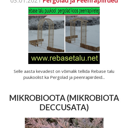
03.01.2021
Pergolad ja Peenrapiirded
Selle aasta kevadest on võimalik tellida Rebase talu
puukoolist ka Pergolad ja peenrapiirdeid...
MIKROBIOOTA (MIKROBIOTA
DECCUSATA)