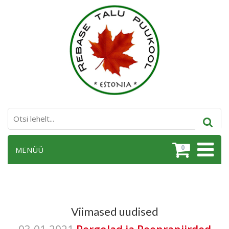
0
MENÜÜ
Viimased uudised