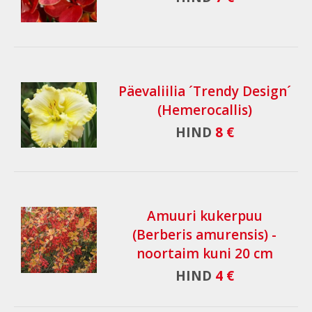
Päevaliilia ´Trendy Design´
(Hemerocallis)
HIND
8 €
Amuuri kukerpuu
(Berberis amurensis) -
noortaim kuni 20 cm
HIND
4 €