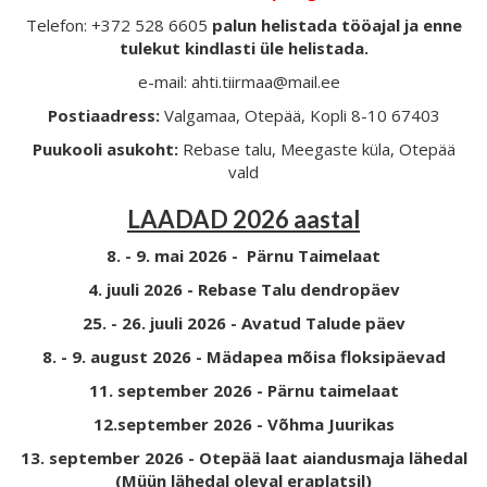
Telefon: +372 528 6605
palun helistada tööajal ja enne
tulekut kindlasti üle helistada.
e-mail: ahti.tiirmaa@mail.ee
Postiaadress:
Valgamaa, Otepää, Kopli 8-10 67403
Puukooli asukoht:
Rebase talu, Meegaste küla, Otepää
vald
LAADAD 2026 aastal
8. - 9. mai 2026 - Pärnu Taimelaat
4. juuli 2026 - Rebase Talu dendropäev
25. - 26. juuli 2026 - Avatud Talude päev
8. - 9. august 2026 - Mädapea mõisa floksipäevad
11. september 2026 - Pärnu taimelaat
12.september 2026 - Võhma Juurikas
13. september 2026 - Otepää laat aiandusmaja lähedal
(Müün lähedal oleval eraplatsil)