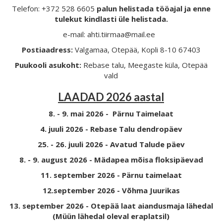
Telefon: +372 528 6605
palun helistada tööajal ja enne
tulekut kindlasti üle helistada.
e-mail: ahti.tiirmaa@mail.ee
Postiaadress:
Valgamaa, Otepää, Kopli 8-10 67403
Puukooli asukoht:
Rebase talu, Meegaste küla, Otepää
vald
LAADAD 2026 aastal
8. - 9. mai 2026 - Pärnu Taimelaat
4. juuli 2026 - Rebase Talu dendropäev
25. - 26. juuli 2026 - Avatud Talude päev
8. - 9. august 2026 - Mädapea mõisa floksipäevad
11. september 2026 - Pärnu taimelaat
12.september 2026 - Võhma Juurikas
13. september 2026 - Otepää laat aiandusmaja lähedal
(Müün lähedal oleval eraplatsil)