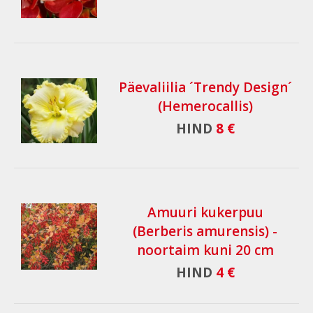
Päevaliilia ´Trendy Design´
(Hemerocallis)
HIND
8 €
Amuuri kukerpuu
(Berberis amurensis) -
noortaim kuni 20 cm
HIND
4 €