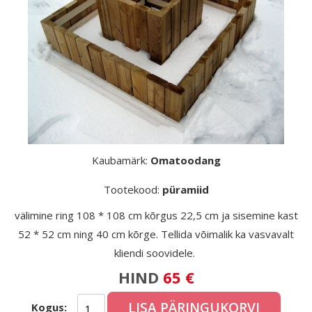
Kaubamärk:
Omatoodang
Tootekood:
püramiid
välimine ring 108 * 108 cm kõrgus 22,5 cm ja sisemine kast
52 * 52 cm ning 40 cm kõrge. Tellida võimalik ka vasvavalt
kliendi soovidele.
HIND
65 €
LISA PÄRINGUKORVI
Kogus: