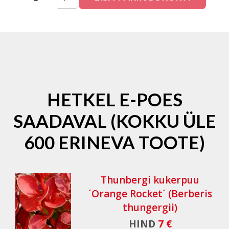
HETKEL E-POES
SAADAVAL (KOKKU ÜLE
600 ERINEVA TOOTE)
Thunbergi kukerpuu
´Orange Rocket´ (Berberis
thungergii)
HIND
7 €