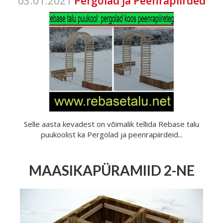
03.01.2021
Pergolad ja Peenrapiirded
Selle aasta kevadest on võimalik tellida Rebase talu
puukoolist ka Pergolad ja peenrapiirdeid...
MAASIKAPÜRAMIID 2-NE