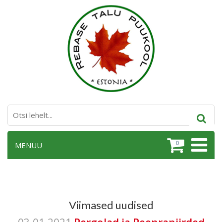
0
MENÜÜ
Viimased uudised