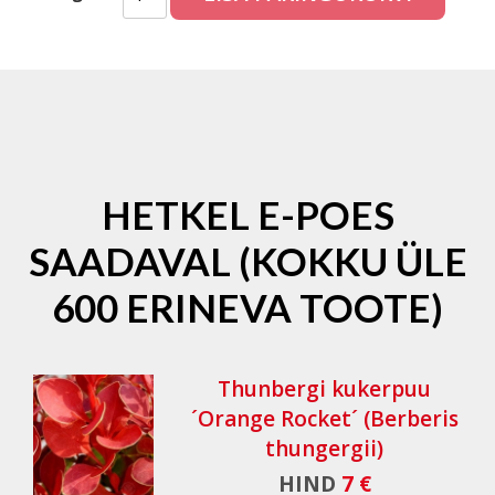
HETKEL E-POES
SAADAVAL (KOKKU ÜLE
600 ERINEVA TOOTE)
Thunbergi kukerpuu
´Orange Rocket´ (Berberis
thungergii)
HIND
7 €