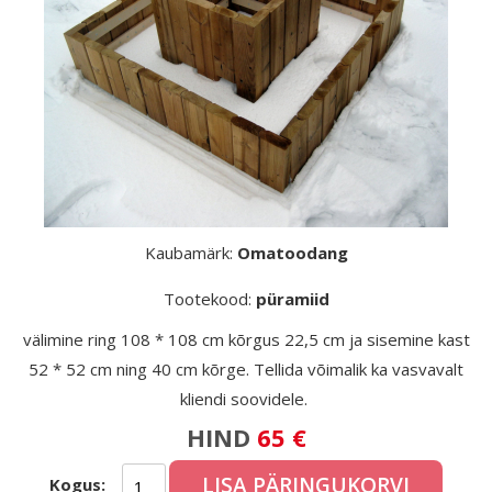
Kaubamärk:
Omatoodang
Tootekood:
püramiid
välimine ring 108 * 108 cm kõrgus 22,5 cm ja sisemine kast
52 * 52 cm ning 40 cm kõrge. Tellida võimalik ka vasvavalt
kliendi soovidele.
HIND
65 €
LISA PÄRINGUKORVI
Kogus: