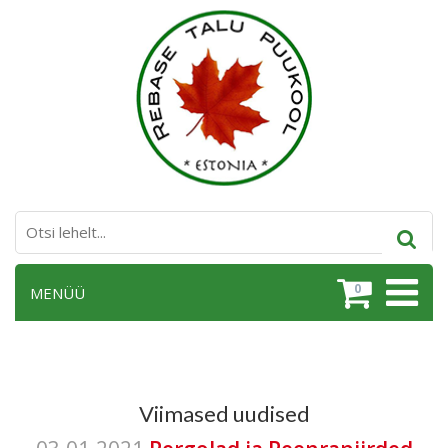
0
MENÜÜ
Viimased uudised