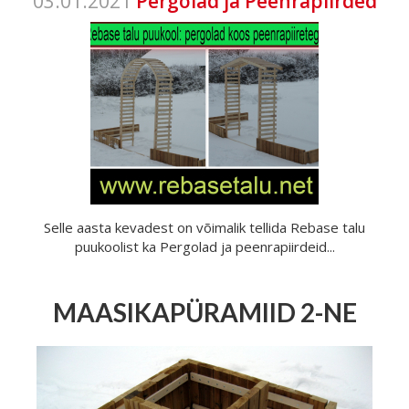
03.01.2021
Pergolad ja Peenrapiirded
Selle aasta kevadest on võimalik tellida Rebase talu
puukoolist ka Pergolad ja peenrapiirdeid...
MAASIKAPÜRAMIID 2-NE