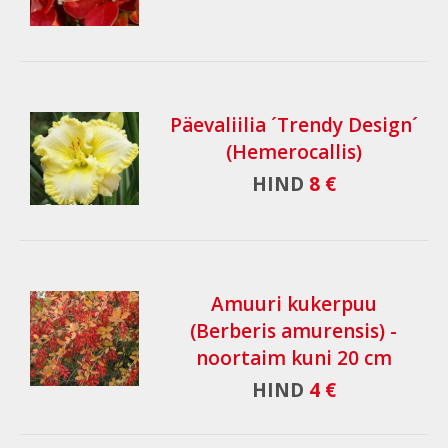
Päevaliilia ´Trendy Design´
(Hemerocallis)
HIND
8 €
Amuuri kukerpuu
(Berberis amurensis) -
noortaim kuni 20 cm
HIND
4 €