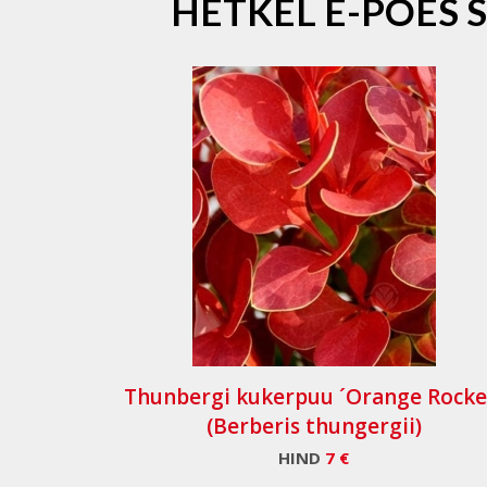
HETKEL E-POES 
Thunbergi kukerpuu ´Orange Rocke
(Berberis thungergii)
HIND
7 €