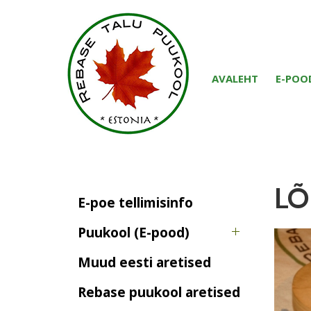
AVALEHT
E-POO
LÕ
E-poe tellimisinfo
Puukool (E-pood)
Muud eesti aretised
Rebase puukool aretised