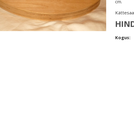
cm.
Kättesaa
HIN
Kogus: