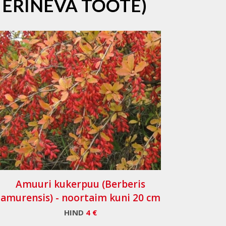
 ERINEVA TOOTE)
Amuuri kukerpuu (Berberis
amurensis) - noortaim kuni 20 cm
HIND
4 €