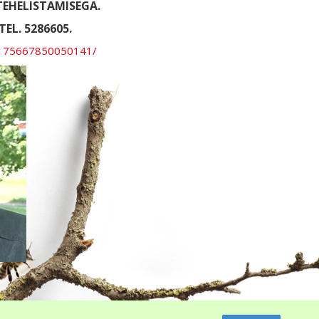
EHELISTAMISEGA.
EL. 5286605.
l-175667850050141/