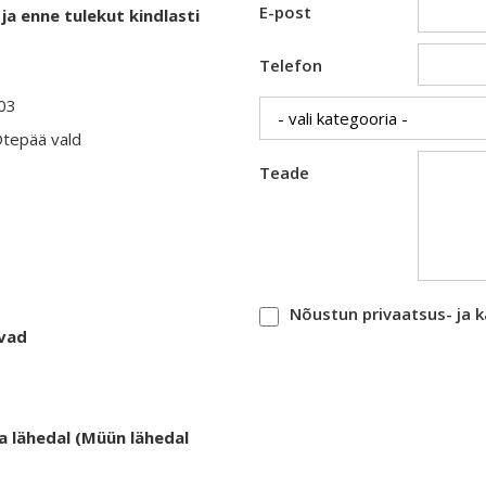
E-post
ja enne tulekut kindlasti
Telefon
403
Otepää vald
Teade
Nõustun privaatsus- ja 
evad
a lähedal (Müün lähedal