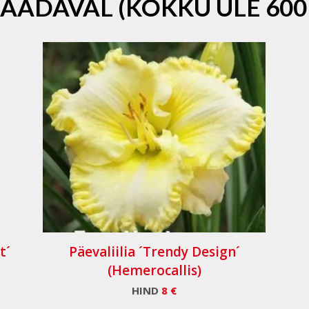
SAADAVAL (KOKKU ÜLE 600
t´
Päevaliilia ´Trendy Design´
(Hemerocallis)
HIND
8 €