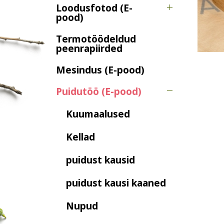
Loodusfotod (E-
pood)
Termotöödeldud
peenrapiirded
Mesindus (E-pood)
Puidutöö (E-pood)
Kuumaalused
Kellad
puidust kausid
puidust kausi kaaned
Nupud