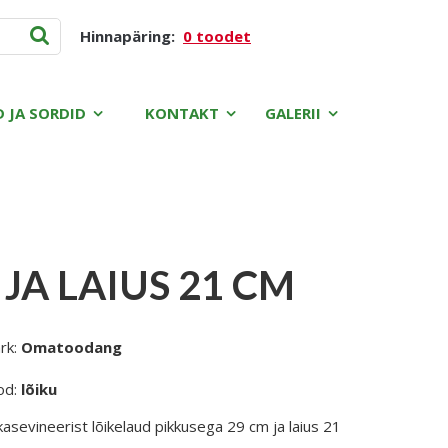
Hinnapäring:
0 toodet
D JA SORDID
KONTAKT
GALERII
JA LAIUS 21 CM
rk:
Omatoodang
od:
lõiku
asevineerist lõikelaud pikkusega 29 cm ja laius 21