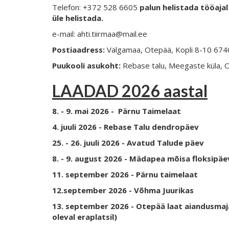
Telefon: +372 528 6605
palun helistada tööajal 
üle helistada.
e-mail: ahti.tiirmaa@mail.ee
Postiaadress:
Valgamaa, Otepää, Kopli 8-10 67
Puukooli asukoht:
Rebase talu, Meegaste küla, 
LAADAD 2026 aastal
8. - 9. mai 2026 - Pärnu Taimelaat
4. juuli 2026 - Rebase Talu dendropäev
25. - 26. juuli 2026 - Avatud Talude päev
8. - 9. august 2026 - Mädapea mõisa floksipä
11. september 2026 - Pärnu taimelaat
12.september 2026 - Võhma Juurikas
13. september 2026 - Otepää laat aiandusmaj
oleval eraplatsil)