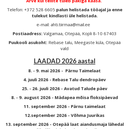
Arve kui tellite tuleb pakiga kaasa.
Telefon: +372 528 6605
palun helistada tööajal ja enne
tulekut kindlasti üle helistada.
e-mail: ahti.tiirmaa@mail.ee
Postiaadress:
Valgamaa, Otepää, Kopli 8-10 67403
Puukooli asukoht:
Rebase talu, Meegaste küla, Otepää
vald
LAADAD 2026 aastal
8. - 9. mai 2026 - Pärnu Taimelaat
4. juuli 2026 - Rebase Talu dendropäev
25. - 26. juuli 2026 - Avatud Talude päev
8. - 9. august 2026 - Mädapea mõisa floksipäevad
11. september 2026 - Pärnu taimelaat
12.september 2026 - Võhma Juurikas
13. september 2026 - Otepää laat aiandusmaja lähedal