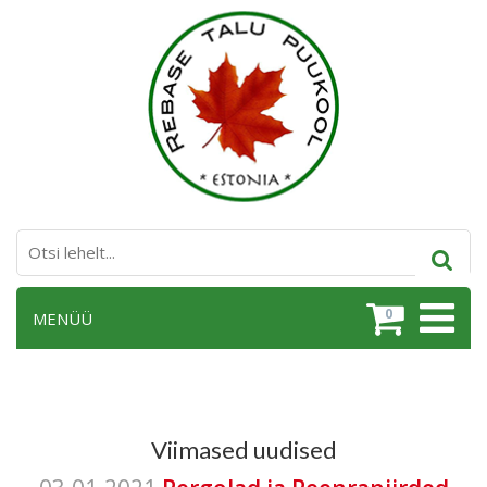
0
MENÜÜ
Viimased uudised