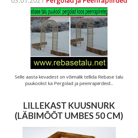
03.01.2021
Pergolad ja Peenrapiirded
Selle aasta kevadest on võimalik tellida Rebase talu
puukoolist ka Pergolad ja peenrapiirdeid...
LILLEKAST KUUSNURK
(LÄBIMÕÕT UMBES 50 CM)