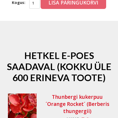
LISA PÄRINGUKORVI
Kogus:
HETKEL E-POES
SAADAVAL (KOKKU ÜLE
600 ERINEVA TOOTE)
Thunbergi kukerpuu
´Orange Rocket´ (Berberis
thungergii)