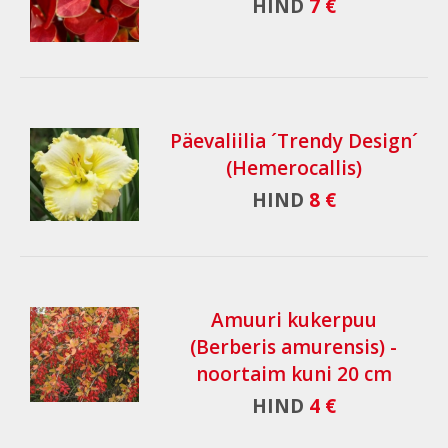
HIND
7 €
Päevaliilia ´Trendy Design´
(Hemerocallis)
HIND
8 €
Amuuri kukerpuu
(Berberis amurensis) -
noortaim kuni 20 cm
HIND
4 €