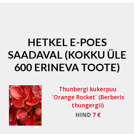
HETKEL E-POES
SAADAVAL (KOKKU ÜLE
600 ERINEVA TOOTE)
Thunbergi kukerpuu
´Orange Rocket´ (Berberis
thungergii)
HIND
7 €