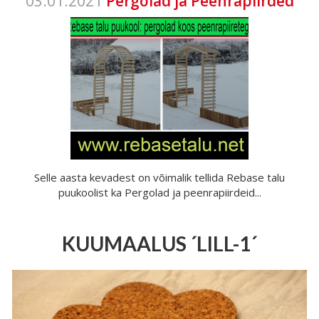
03.01.2021
Pergolad ja Peenrapiirded
Selle aasta kevadest on võimalik tellida Rebase talu
puukoolist ka Pergolad ja peenrapiirdeid...
KUUMAALUS ´LILL-1´