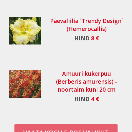
Päevaliilia ´Trendy Design´
(Hemerocallis)
HIND
8 €
Amuuri kukerpuu
(Berberis amurensis) -
noortaim kuni 20 cm
HIND
4 €