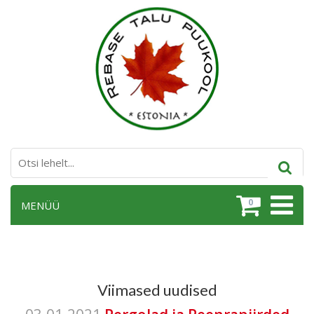
0
MENÜÜ
Viimased uudised