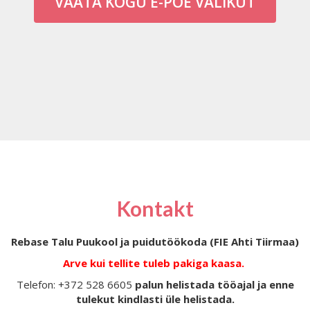
VAATA KOGU E-POE VALIKUT
Kontakt
Rebase Talu Puukool ja puidutöökoda (FIE Ahti Tiirmaa)
Arve kui tellite tuleb pakiga kaasa.
Telefon: +372 528 6605
palun helistada tööajal ja enne
tulekut kindlasti üle helistada.