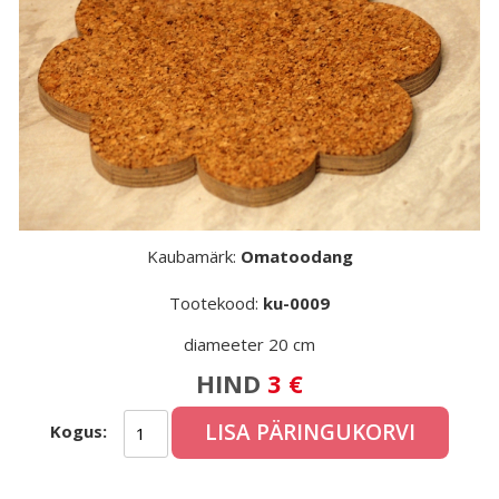
Kaubamärk:
Omatoodang
Tootekood:
ku-0009
diameeter 20 cm
HIND
3 €
LISA PÄRINGUKORVI
Kogus: