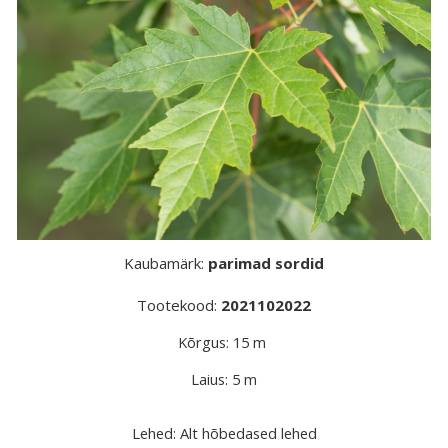
Kaubamärk:
parimad sordid
Tootekood:
2021102022
Kõrgus: 15 m
Laius: 5 m
Lehed: Alt hõbedased lehed