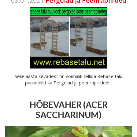
03.01.2021
Pergolad ja Peenrapiirded
Selle aasta kevadest on võimalik tellida Rebase talu
puukoolist ka Pergolad ja peenrapiirdeid...
HÕBEVAHER (ACER
SACCHARINUM)