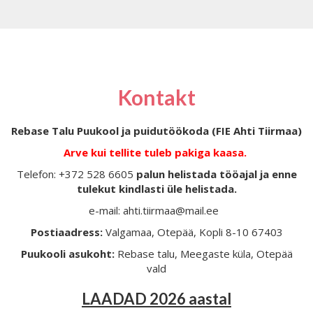
Kontakt
Rebase Talu Puukool ja puidutöökoda (FIE Ahti Tiirmaa)
Arve kui tellite tuleb pakiga kaasa.
Telefon: +372 528 6605
palun helistada tööajal ja enne
tulekut kindlasti üle helistada.
e-mail: ahti.tiirmaa@mail.ee
Postiaadress:
Valgamaa, Otepää, Kopli 8-10 67403
Puukooli asukoht:
Rebase talu, Meegaste küla, Otepää
vald
LAADAD 2026 aastal