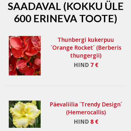
SAADAVAL (KOKKU ÜLE
600 ERINEVA TOOTE)
Thunbergi kukerpuu
´Orange Rocket´ (Berberis
thungergii)
HIND
7 €
Päevaliilia ´Trendy Design´
(Hemerocallis)
HIND
8 €