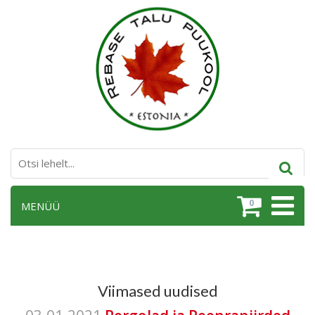
0
MENÜÜ
Viimased uudised