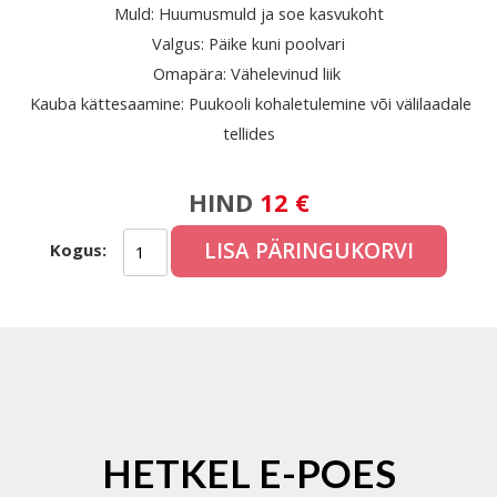
Muld: Huumusmuld ja soe kasvukoht
Valgus: Päike kuni poolvari
Omapära: Vähelevinud liik
Kauba kättesaamine: Puukooli kohaletulemine või välilaadale
tellides
HIND
12 €
LISA PÄRINGUKORVI
Kogus:
HETKEL E-POES