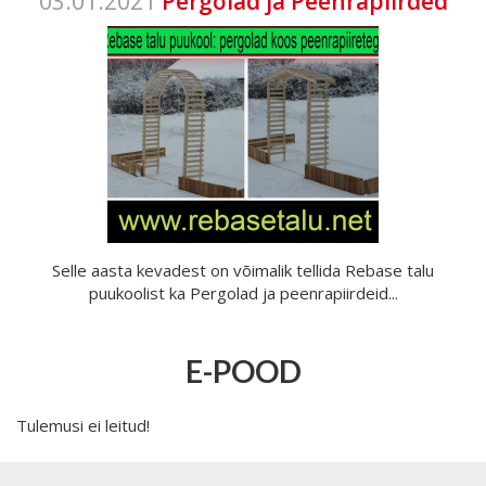
03.01.2021
Pergolad ja Peenrapiirded
Selle aasta kevadest on võimalik tellida Rebase talu
puukoolist ka Pergolad ja peenrapiirdeid...
E-POOD
Tulemusi ei leitud!