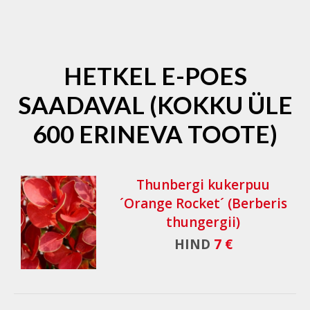
HETKEL E-POES
SAADAVAL (KOKKU ÜLE
600 ERINEVA TOOTE)
Thunbergi kukerpuu
´Orange Rocket´ (Berberis
thungergii)
HIND
7 €