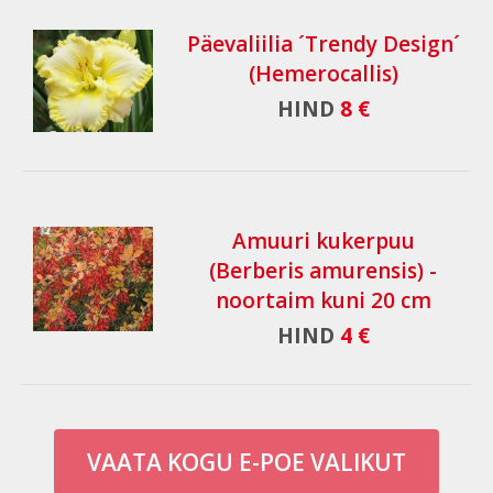
Päevaliilia ´Trendy Design´
(Hemerocallis)
HIND
8 €
Amuuri kukerpuu
(Berberis amurensis) -
noortaim kuni 20 cm
HIND
4 €
VAATA KOGU E-POE VALIKUT