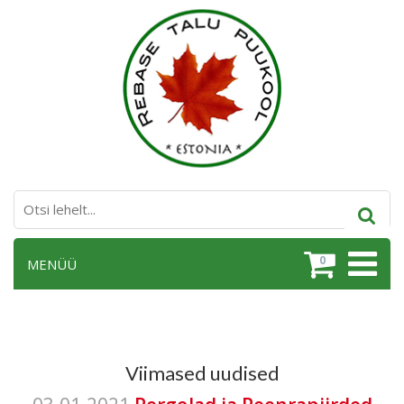
0
MENÜÜ
Viimased uudised