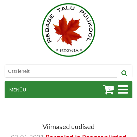
0
MENÜÜ
Viimased uudised