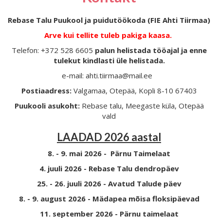
Rebase Talu Puukool ja puidutöökoda (FIE Ahti Tiirmaa)
Arve kui tellite tuleb pakiga kaasa.
Telefon: +372 528 6605
palun helistada tööajal ja enne
tulekut kindlasti üle helistada.
e-mail: ahti.tiirmaa@mail.ee
Postiaadress:
Valgamaa, Otepää, Kopli 8-10 67403
Puukooli asukoht:
Rebase talu, Meegaste küla, Otepää
vald
LAADAD 2026 aastal
8. - 9. mai 2026 - Pärnu Taimelaat
4. juuli 2026 - Rebase Talu dendropäev
25. - 26. juuli 2026 - Avatud Talude päev
8. - 9. august 2026 - Mädapea mõisa floksipäevad
11. september 2026 - Pärnu taimelaat