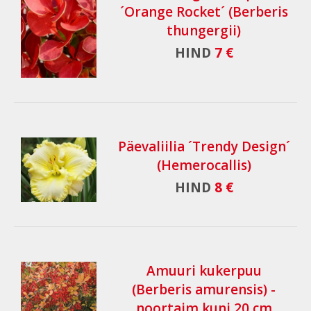
´Orange Rocket´ (Berberis
thungergii)
HIND
7 €
Päevaliilia ´Trendy Design´
(Hemerocallis)
HIND
8 €
Amuuri kukerpuu
(Berberis amurensis) -
noortaim kuni 20 cm