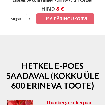
Laoseis 50 tk ja taimed kuni 60-70 cm kõrged
HIND
8 €
LISA PÄRINGUKORVI
Kogus:
HETKEL E-POES
SAADAVAL (KOKKU ÜLE
600 ERINEVA TOOTE)
Thunbergi kukerpuu