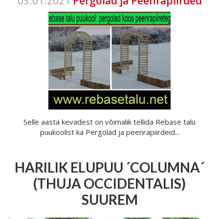
03.01.2021
Pergolad ja Peenrapiirded
Selle aasta kevadest on võimalik tellida Rebase talu
puukoolist ka Pergolad ja peenrapiirdeid...
HARILIK ELUPUU ´COLUMNA´
(THUJA OCCIDENTALIS)
SUUREM