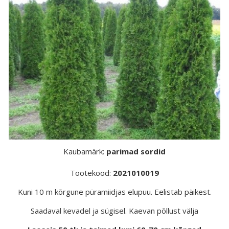
Kaubamärk:
parimad sordid
Tootekood:
2021010019
Kuni 10 m kõrgune püramiidjas elupuu. Eelistab päikest.
Saadaval kevadel ja sügisel. Kaevan põllust välja