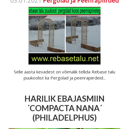
03.01.2021
Pergolad ja Peenrapiirded
Selle aasta kevadest on võimalik tellida Rebase talu
puukoolist ka Pergolad ja peenrapiirdeid...
HARILIK EBAJASMIIN
´COMPACTA NANA´
(PHILADELPHUS)