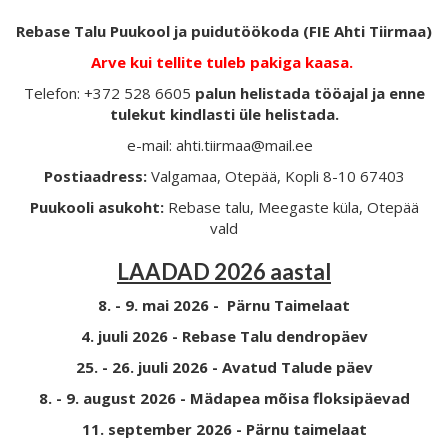
Rebase Talu Puukool ja puidutöökoda (FIE Ahti Tiirmaa)
Arve kui tellite tuleb pakiga kaasa.
Telefon: +372 528 6605
palun helistada tööajal ja enne
tulekut kindlasti üle helistada.
e-mail: ahti.tiirmaa@mail.ee
Postiaadress:
Valgamaa, Otepää, Kopli 8-10 67403
Puukooli asukoht:
Rebase talu, Meegaste küla, Otepää
vald
LAADAD 2026 aastal
8. - 9. mai 2026 - Pärnu Taimelaat
4. juuli 2026 - Rebase Talu dendropäev
25. - 26. juuli 2026 - Avatud Talude päev
8. - 9. august 2026 - Mädapea mõisa floksipäevad
11. september 2026 - Pärnu taimelaat