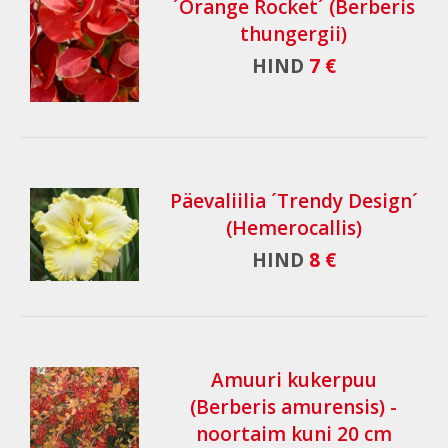
´Orange Rocket´ (Berberis
thungergii)
HIND
7 €
Päevaliilia ´Trendy Design´
(Hemerocallis)
HIND
8 €
Amuuri kukerpuu
(Berberis amurensis) -
noortaim kuni 20 cm