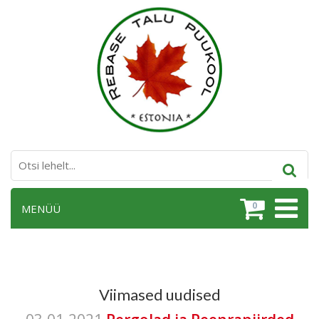
0
MENÜÜ
Viimased uudised