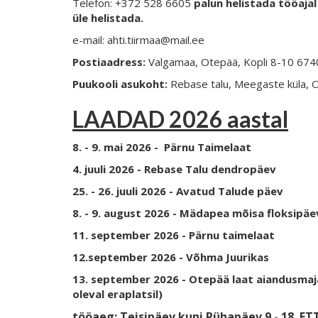
Telefon: +372 528 6605
palun helistada tööajal 
üle helistada.
e-mail: ahti.tiirmaa@mail.ee
Postiaadress:
Valgamaa, Otepää, Kopli 8-10 67
Puukooli asukoht:
Rebase talu, Meegaste küla, 
LAADAD 2026 aastal
8. - 9. mai 2026 - Pärnu Taimelaat
4. juuli 2026 - Rebase Talu dendropäev
25. - 26. juuli 2026 - Avatud Talude päev
8. - 9. august 2026 - Mädapea mõisa floksipä
11. september 2026 - Pärnu taimelaat
12.september 2026 - Võhma Juurikas
13. september 2026 - Otepää laat aiandusmaj
oleval eraplatsil)
tööaeg: Teisipäev kuni Pühapäev 9 - 18
ETT