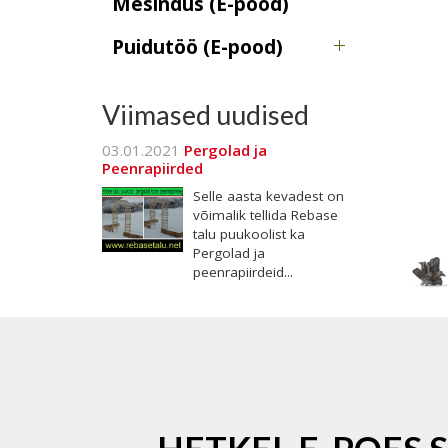
Mesindus (E-pood)
Puidutöö (E-pood)
Viimased uudised
03.01.2021
Pergolad ja
Peenrapiirded
Selle aasta kevadest on
võimalik tellida Rebase
talu puukoolist ka
Pergolad ja
peenrapiirdeid...