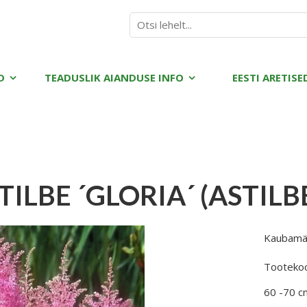
D
TEADUSLIK AIANDUSE INFO
EESTI ARETISE
TILBE ´GLORIA´ (ASTILB
Kaubamä
Tooteko
60 -70 cm