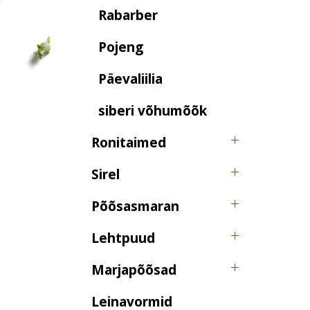
Rabarber
Pojeng
Päevaliilia
siberi võhumõõk
Ronitaimed
Sirel
Põõsasmaran
Lehtpuud
Marjapõõsad
Leinavormid