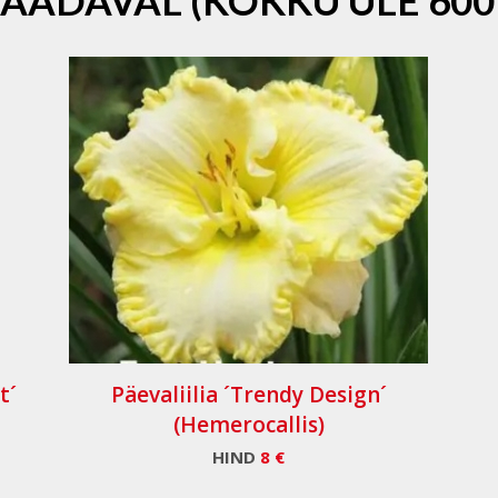
SAADAVAL (KOKKU ÜLE 600
t´
Päevaliilia ´Trendy Design´
(Hemerocallis)
HIND
8 €