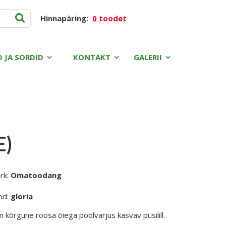
Hinnapäring:
0 toodet
D JA SORDID
KONTAKT
GALERII
E)
rk:
Omatoodang
od:
gloria
 kõrgune roosa õiega poolvarjus kasvav püsilill.