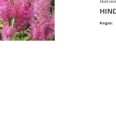
Muld niis
HIN
Kogus: