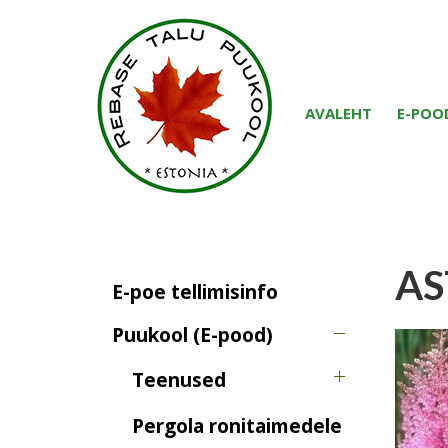
AVALEHT
E-POO
AS
E-poe tellimisinfo
Puukool (E-pood)
Teenused
Pergola ronitaimedele