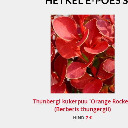
HETKEL E-POES 
Thunbergi kukerpuu ´Orange Rocke
(Berberis thungergii)
HIND
7 €