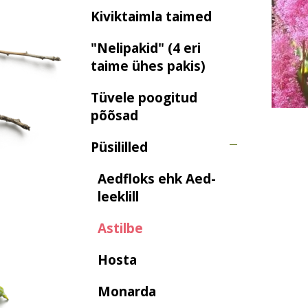
Kiviktaimla taimed
"Nelipakid" (4 eri
taime ühes pakis)
Tüvele poogitud
põõsad
Püsililled
Aedfloks ehk Aed-
leeklill
Astilbe
Hosta
Monarda