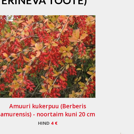
 ERINEVA TOOTE)
Amuuri kukerpuu (Berberis
amurensis) - noortaim kuni 20 cm
HIND
4 €