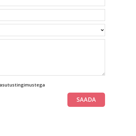
kasutustingimustega
SAADA