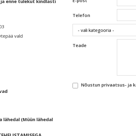
E-post
ja enne tulekut kindlasti
Telefon
403
Otepää vald
Teade
Nõustun privaatsus- ja 
evad
a lähedal (Müün lähedal
EHELISTAMISEGA.