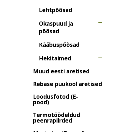
Lehtpõõsad
Okaspuud ja
põõsad
Kääbuspõõsad
Hekitaimed
Muud eesti aretised
Rebase puukool aretised
Loodusfotod (E-
pood)
Termotöödeldud
peenrapiirded