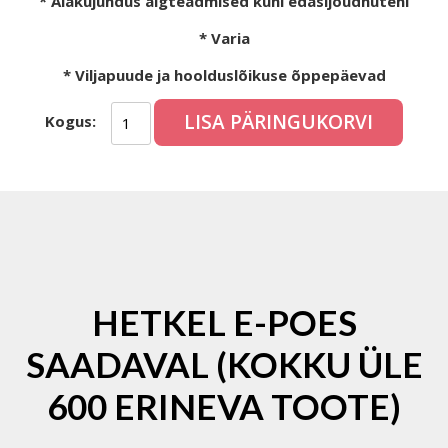
* Aiakujundus algteadmised kuni edasijõudnuteni
* Varia
* Viljapuude ja hoolduslõikuse õppepäevad
LISA PÄRINGUKORVI
Kogus:
HETKEL E-POES
SAADAVAL (KOKKU ÜLE
600 ERINEVA TOOTE)