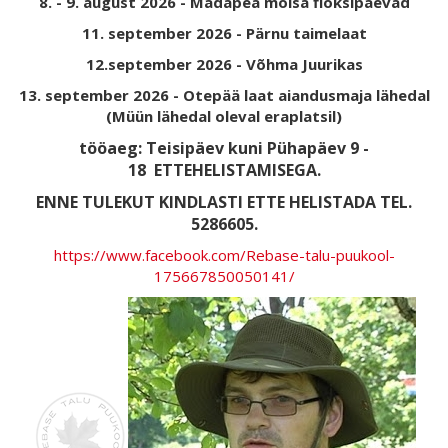
8. - 9. august 2026 - Mädapea mõisa floksipäevad
11. september 2026 - Pärnu taimelaat
12.september 2026 - Võhma Juurikas
13. september 2026 - Otepää laat aiandusmaja lähedal
(Müün lähedal oleval eraplatsil)
tööaeg: Teisipäev kuni Pühapäev 9 -
18
ETTEHELISTAMISEGA.
ENNE TULEKUT KINDLASTI ETTE HELISTADA TEL.
5286605.
https://www.facebook.com/Rebase-talu-puukool-
175667850050141/