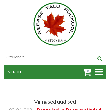
0
MENÜÜ
Viimased uudised