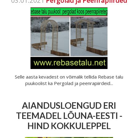
03.01.2021
Pergolad ja Peenrapiirded
Selle aasta kevadest on võimalik tellida Rebase talu
puukoolist ka Pergolad ja peenrapiirdeid...
AIANDUSLOENGUD ERI
TEEMADEL LÕUNA-EESTI -
HIND KOKKULEPPEL