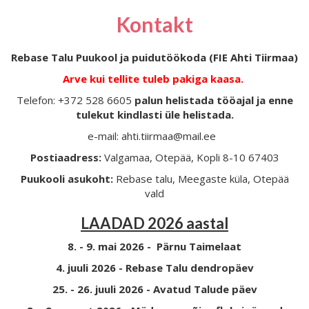
Kontakt
Rebase Talu Puukool ja puidutöökoda (FIE Ahti Tiirmaa)
Arve kui tellite tuleb pakiga kaasa.
Telefon: +372 528 6605
palun helistada tööajal ja enne
tulekut kindlasti üle helistada.
e-mail: ahti.tiirmaa@mail.ee
Postiaadress:
Valgamaa, Otepää, Kopli 8-10 67403
Puukooli asukoht:
Rebase talu, Meegaste küla, Otepää
vald
LAADAD 2026 aastal
8. - 9. mai 2026 - Pärnu Taimelaat
4. juuli 2026 - Rebase Talu dendropäev
25. - 26. juuli 2026 - Avatud Talude päev