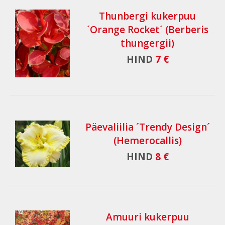
Thunbergi kukerpuu
´Orange Rocket´ (Berberis
thungergii)
HIND
7 €
Päevaliilia ´Trendy Design´
(Hemerocallis)
HIND
8 €
Amuuri kukerpuu